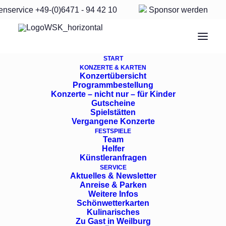
enservice
+49-(0)6471 - 94 42 10
Sponsor
werden
START
KONZERTE & KARTEN
Konzertübersicht
Programmbestellung
Month: Mai 2026
Konzerte – nicht nur – für Kinder
Gutscheine
Spielstätten
Vergangene Konzerte
FESTSPIELE
Team
Helfer
Künstleranfragen
SERVICE
Aktuelles & Newsletter
Anreise & Parken
Weitere Infos
Schönwetterkarten
Kulinarisches
Zu Gast in Weilburg