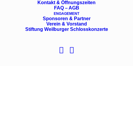
Kontakt & Öffnungszeiten
FAQ – AGB
ENGAGEMENT
Sponsoren & Partner
Verein & Vorstand
Stiftung Weilburger Schlosskonzerte
Die Untere
Orangerie ist bereit
Liebes Publikum,
die Zitruspflanzen haben ihr
Winterquartier verlassen und