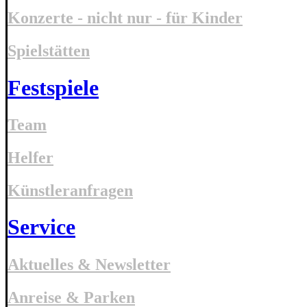
Konzerte - nicht nur - für Kinder
Spielstätten
Festspiele
Team
Helfer
Künstleranfragen
Service
Aktuelles & Newsletter
Anreise & Parken