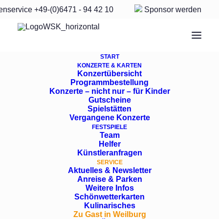
enservice
+49-(0)6471 - 94 42 10
Sponsor
werden
Übernachten
START
KONZERTE & KARTEN
Konzertübersicht
Gastronomie
Programmbestellung
Konzerte – nicht nur – für Kinder
Gutscheine
Spielstätten
Sehenswürdigkeiten
Vergangene Konzerte
FESTSPIELE
Team
Helfer
Künstleranfragen
SERVICE
Aktuelles & Newsletter
Anreise & Parken
WILLKOMMEN IN
Weitere Infos
Schönwetterkarten
WEILBURG
Kulinarisches
Zu Gast in Weilburg