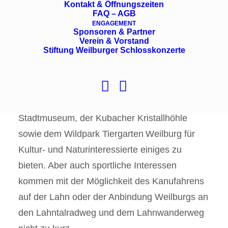
Kontakt & Öffnungszeiten
FAQ – AGB
ENGAGEMENT
Historischer Stadtkern
Sponsoren & Partner
Verein & Vorstand
Stiftung Weilburger Schlosskonzerte
Unsere Festspielheimat Weilburg an der Lahn
hat mit ihrem historischen Stadtkern mit
Schlossanlage, dem Bergbau- und
Stadtmuseum, der Kubacher Kristallhöhle
sowie dem Wildpark Tiergarten Weilburg für
Kultur- und Naturinteressierte einiges zu
bieten. Aber auch sportliche Interessen
kommen mit der Möglichkeit des Kanufahrens
auf der Lahn oder der Anbindung Weilburgs an
den Lahntalradweg und dem Lahnwanderweg