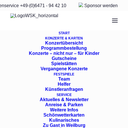
enservice
+49-(0)6471 - 94 42 10
Sponsor
werden
START
KONZERTE & KARTEN
Konzertübersicht
Programmbestellung
Samstag, 11. Juli, 20
Konzerte – nicht nur – für Kinder
Gutscheine
Spielstätten
Uhr –
Renaissancehof
Vergangene Konzerte
FESTSPIELE
Team
Helfer
Freundschaft
Künstleranfragen
SERVICE
Aktuelles & Newsletter
Anreise & Parken
Tobias Feldmann, Violine
Weitere Infos
Schönwetterkarten
Göttinger Symphonieorchester
Kulinarisches
Zu Gast in Weilburg
Dr. Nicholas Milton, Dirigent