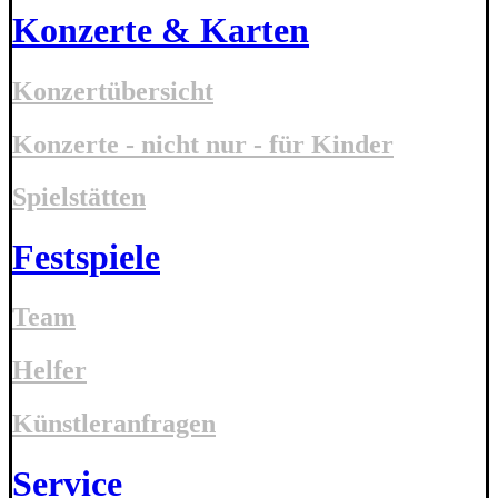
Konzerte & Karten
Konzertübersicht
Konzerte - nicht nur - für Kinder
Spielstätten
Festspiele
Team
Helfer
Künstleranfragen
Service