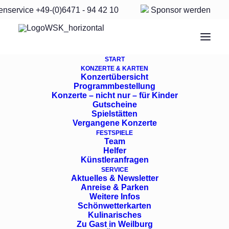
enservice
+49-(0)6471 - 94 42 10
Sponsor
werden
START
Samstag, 15. Juni 20
KONZERTE & KARTEN
Konzertübersicht
Uhr -
Renaissancehof
Programmbestellung
Konzerte – nicht nur – für Kinder
Gutscheine
Spielstätten
Aus der Neuen Welt
Vergangene Konzerte
FESTSPIELE
Team
Helfer
Künstleranfragen
Alena Baeva, Violine
SERVICE
Göttinger Symphonieorchester
Aktuelles & Newsletter
Anreise & Parken
Dr. Nicholas Milton, Dirigent
Weitere Infos
Schönwetterkarten
Kulinarisches
Zu Gast in Weilburg
Johannes Brahms – Violinkonzert D-Dur op. 77