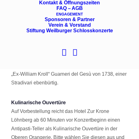
Kontakt & Öffnungszeiten
Antonín Dvořák – Symphonie Nr. 9 e-Moll op. 95
FAQ – AGB
ENGAGEMENT
„Aus der Neuen Welt“
Sponsoren & Partner
Verein & Vorstand
Erst im Alter von 45 Jahren traute sich Brahms, sein
Stiftung Weilburger Schlosskonzerte
erstes und einziges Violinkonzert zu schreiben, im
Sommer 1878 am schönen Wörthersee. Heute hören
Sie es von Alena Baeva, einer der faszinierendsten
Geigerinnen weltweit. Ihr Instrument ist dabei die
„Ex-William Kroll“ Guarneri del Gesù von 1738, einer
Stradivari ebenbürtig.
Kulinarische Ouvertüre
Auf Vorbestellung reicht das Hotel Zur Krone
Löhnberg ab 60 Minuten vor Konzertbeginn einen
Antipasti-Teller als Kulinarische Ouvertüre in der
Oberen Orangerie. Bitte wählen Sie diesen aus und