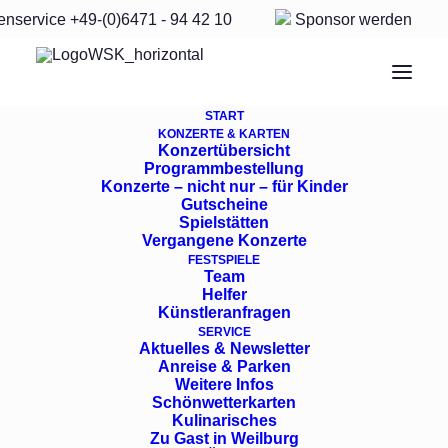
enservice
+49-(0)6471 - 94 42 10
Sponsor
werden
START
KONZERTE & KARTEN
Konzertübersicht
Programmbestellung
Sonntag, 7. Juli 19:30
Konzerte – nicht nur – für Kinder
Gutscheine
Spielstätten
Uhr -
Untere Orangerie
Vergangene Konzerte
FESTSPIELE
Team
Helfer
Auf hoher See
Künstleranfragen
SERVICE
Aktuelles & Newsletter
Anreise & Parken
Los Temperamentos
Weitere Infos
Schönwetterkarten
Kulinarisches
Zu Gast in Weilburg