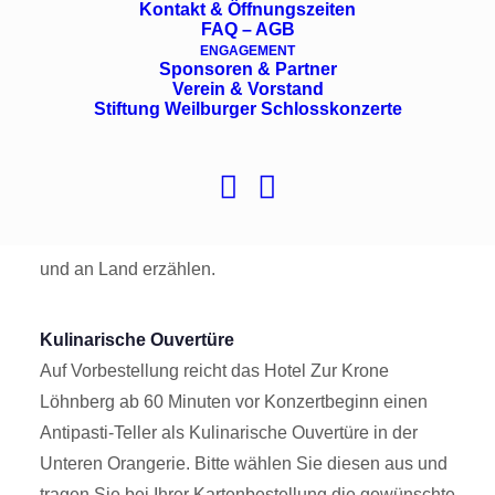
Barockmusik aus der Karibik, der
Kontakt & Öffnungszeiten
FAQ – AGB
Mittelmeerregion, den Niederlanden und England
ENGAGEMENT
Sponsoren & Partner
Das Meer als Sehnsuchtsort vieler Abenteurer steht
Verein & Vorstand
Stiftung Weilburger Schlosskonzerte
für Gefahr, Piraterie und Unwetter. Und so wurden
die Matrosen und ihr Seemannsgarn, Freibeuter und
Piraten zu beliebten Theaterfiguren, für die
musikalische Stürme komponiert wurden und deren
Lieder von Abenteuern und der Liebe auf hoher See
und an Land erzählen.
Kulinarische Ouvertüre
Auf Vorbestellung reicht das Hotel Zur Krone
Löhnberg ab 60 Minuten vor Konzertbeginn einen
Antipasti-Teller als Kulinarische Ouvertüre in der
Unteren Orangerie. Bitte wählen Sie diesen aus und
tragen Sie bei Ihrer Kartenbestellung die gewünschte