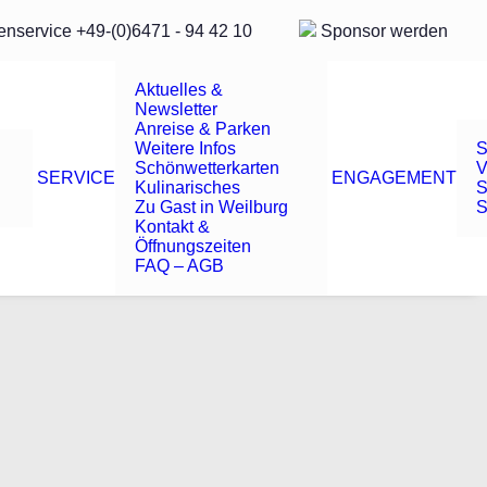
enservice
+49-(0)6471 - 94 42 10
Sponsor
werden
Aktuelles &
Newsletter
Anreise & Parken
Weitere Infos
S
Schönwetterkarten
V
SERVICE
ENGAGEMENT
Kulinarisches
S
Zu Gast in Weilburg
S
Kontakt &
Öffnungszeiten
FAQ – AGB