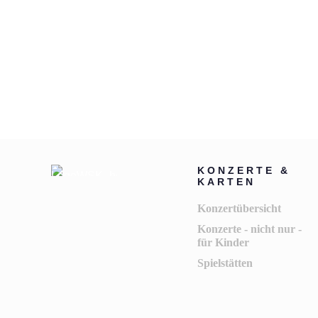
Sonntag, 30. Juni 15 Uhr - Kinderkonzert: Hänsel und 
KONZERTE &
KARTEN
Konzertübersicht
Konzerte - nicht nur -
für Kinder
Spielstätten