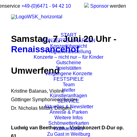
enservice
+49-(0)6471 - 94 42 10
Sponsor
werden
START
Samstag, 7. Juni 20 Uhr -
KONZERTE & KARTEN
Konzertübersicht
Renaissancehof
Programmbestellung
Konzerte – nicht nur – für Kinder
Gutscheine
Spielstätten
Umwerfend
Vergangene Konzerte
FESTSPIELE
Team
Helfer
Kristīne Balanas, Violine
Künstleranfragen
Göttinger Symphonieorchester
SERVICE
Aktuelles & Newsletter
Dr. Nicholas Milton, Dirigent
Anreise & Parken
Weitere Infos
Schönwetterkarten
Ludwig van Beethoven – Violinkonzert D-Dur op.
Kulinarisches
Zu Gast in Weilburg
61