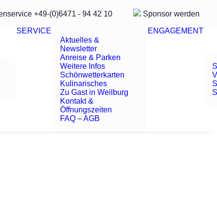
enservice
+49-(0)6471 - 94 42 10
Sponsor
werden
SERVICE
ENGAGEMENT
Aktuelles &
Newsletter
Anreise & Parken
Weitere Infos
S
Schönwetterkarten
V
Kulinarisches
S
Zu Gast in Weilburg
S
Kontakt &
Öffnungszeiten
FAQ – AGB