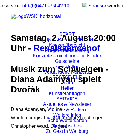
enservice
+49-(0)6471 - 94 42 10
Sponsor
werden
START
Samstag, 2. August 20:00
KONZERTE & KARTEN
Konzertübersicht
Uhr -
Renaissancehof
Programmbestellung
Konzerte – nicht nur – für Kinder
Gutscheine
Spielstätten
Musik zum Schwelgen -
Vergangene Konzerte
Diana Adamyan spielt
FESTSPIELE
Team
Dvořák
Helfer
Künstleranfragen
SERVICE
Aktuelles & Newsletter
Diana Adamyan, Violine
Anreise & Parken
Weitere Infos
Württembergische Philharmonie Reutlingen
Schönwetterkarten
Kulinarisches
Christopher Ward, Dirigent
Zu Gast in Weilburg