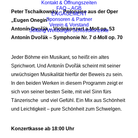
Kontakt & Öffnungszeiten
FAQ – AGB
Peter Tschaikowsky – Polonaise aus der Oper
ENGAGEMENT
Sponsoren & Partner
„Eugen Onegin“
Verein & Vorstand
Antonín Dvořák – Violinkonzert a-Moll op. 53
Stiftung Weilburger Schlosskonzerte
Antonín Dvořák – Symphonie Nr. 7 d-Moll op. 70
Jeder Böhme ein Musikant, so heißt ein altes
Sprichwort. Und Antonín Dvořák scheint mit seiner
urwüchsigen Musikalität hierfür der Beweis zu sein.
In den beiden Werken in diesem Programm zeigt er
sich von seiner besten Seite, mit viel Sinn fürs
Tänzerische und viel Gefühl. Ein Mix aus Schönheit
und Leichtigkeit – pure Schönheit zum Schwelgen.
Konzertkasse ab 18:00 Uhr