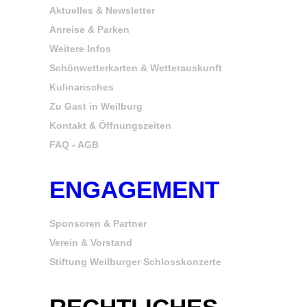
Aktuelles & Newsletter
Anreise & Parken
Weitere Infos
Schönwetterkarten & Wetterauskunft
Kulinarisches
Zu Gast in Weilburg
Kontakt & Öffnungszeiten
FAQ - AGB
ENGAGEMENT
Sponsoren & Partner
Verein & Vorstand
Stiftung Weilburger Schlosskonzerte