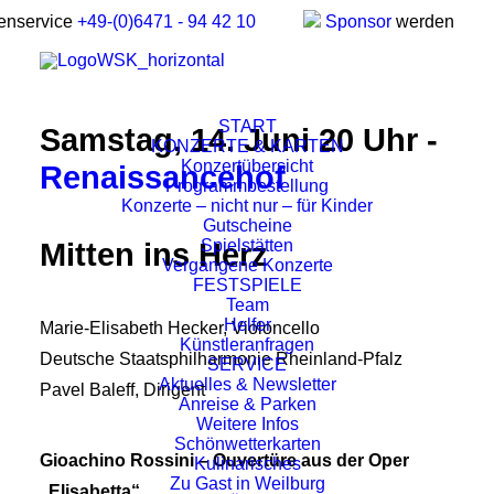
enservice
+49-(0)6471 - 94 42 10
Sponsor
werden
START
Samstag, 14. Juni 20 Uhr -
KONZERTE & KARTEN
Konzertübersicht
Renaissancehof
Programmbestellung
Konzerte – nicht nur – für Kinder
Gutscheine
Spielstätten
Mitten ins Herz
Vergangene Konzerte
FESTSPIELE
Team
Helfer
Marie-Elisabeth Hecker, Violoncello
Künstleranfragen
Deutsche Staatsphilharmonie Rheinland-Pfalz
SERVICE
Aktuelles & Newsletter
Pavel Baleff, Dirigent
Anreise & Parken
Weitere Infos
Schönwetterkarten
Gioachino Rossini – Ouvertüre aus der Oper
Kulinarisches
Zu Gast in Weilburg
„Elisabetta“