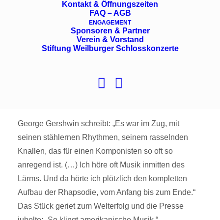
Philharmonie Baden-Baden
Kontakt & Öffnungszeiten
FAQ – AGB
Heiko Mathias Förster, Dirigent
ENGAGEMENT
Sponsoren & Partner
Verein & Vorstand
Stiftung Weilburger Schlosskonzerte
George Gershwin – Rhapsody in Blue
George Gershwin – Klavierkonzert F-Dur
Robert Schumann – Symphonie Nr. 1 B-Dur op.
38 „Frühlingssinfonie“
George Gershwin schreibt: „Es war im Zug, mit
seinen stählernen Rhythmen, seinem rasselnden
Knallen, das für einen Komponisten so oft so
anregend ist. (…) Ich höre oft Musik inmitten des
Lärms. Und da hörte ich plötzlich den kompletten
Aufbau der Rhapsodie, vom Anfang bis zum Ende.“
Das Stück geriet zum Welterfolg und die Presse
jubelte: „So klingt amerikanische Musik.“