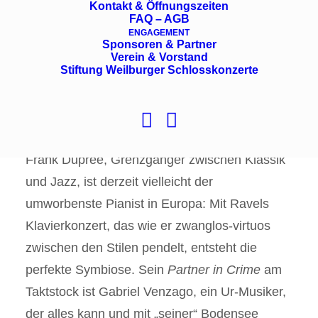
Kontakt & Öffnungszeiten
FAQ – AGB
ENGAGEMENT
Sponsoren & Partner
Gabriel Fauré: Pavane op. 50
Verein & Vorstand
Maurice Ravel: Klavierkonzert G-Dur
Stiftung Weilburger Schlosskonzerte
Johannes Brahms: Symphonie Nr. 3 F-Dur
op. 90
Frank Dupree, Grenzgänger zwischen Klassik
und Jazz, ist derzeit vielleicht der
umworbenste Pianist in Europa: Mit Ravels
Klavierkonzert, das wie er zwanglos-virtuos
zwischen den Stilen pendelt, entsteht die
perfekte Symbiose. Sein
Partner in Crime
am
Taktstock ist Gabriel Venzago, ein Ur-Musiker,
der alles kann und mit „seiner“ Bodensee