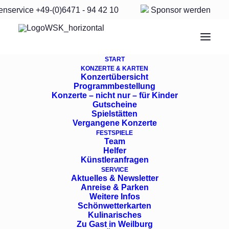
enservice
+49-(0)6471 - 94 42 10
Sponsor
werden
START
KONZERTE & KARTEN
Konzertübersicht
Programmbestellung
Freitag, 24. Juli, 20 Uhr
Konzerte – nicht nur – für Kinder
Gutscheine
Spielstätten
–
Renaissancehof
Vergangene Konzerte
FESTSPIELE
Team
Helfer
Grenzenlos
Künstleranfragen
SERVICE
Aktuelles & Newsletter
Anreise & Parken
Frank Dupree, Klavier
Weitere Infos
Schönwetterkarten
Bodensee Philharmonie Konstanz
Kulinarisches
Zu Gast in Weilburg
Gabriel Venzago, Dirigent