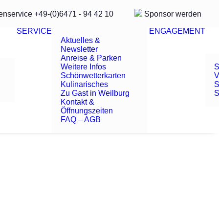
enservice
+49-(0)6471 - 94 42 10
Sponsor
werden
SERVICE
ENGAGEMENT
Aktuelles &
Newsletter
Anreise & Parken
Weitere Infos
S
Schönwetterkarten
V
Kulinarisches
S
Zu Gast in Weilburg
S
Kontakt &
Öffnungszeiten
FAQ – AGB