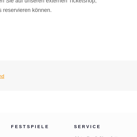
n Sie auf unseren externen Ticketshop,
s reservieren können.
nd
FESTSPIELE
SERVICE