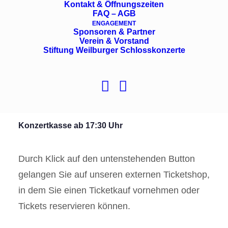
Kontakt & Öffnungszeiten
Energie, Spielfreude, Begeisterung. Das Publikum
FAQ – AGB
spürt es sofort – auch im einundsiebzigsten Jahr der
ENGAGEMENT
Sponsoren & Partner
Barrelhouse Jazzband. Die Barrelhouse Jazzband
Verein & Vorstand
spielt klassischen Jazz, frühen Swing, New-Orleans-
Stiftung Weilburger Schlosskonzerte
Renaissance und karibische Rhythmen –
ausdrucksstarke, einfallsreiche Musik, tief verwurzelt
im Blues, gewürzt mit einer Prise „Show“.
Konzertkasse ab 17:30 Uhr
Durch Klick auf den untenstehenden Button
gelangen Sie auf unseren externen Ticketshop,
in dem Sie einen Ticketkauf vornehmen oder
Tickets reservieren können.