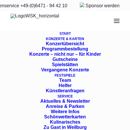
enservice
+49-(0)6471 - 94 42 10
Sponsor
werden
START
Sonntag, 14. Juli 19:30
KONZERTE & KARTEN
Konzertübersicht
Uhr -
Renaissancehof /
Programmbestellung
Konzerte – nicht nur – für Kinder
Stadthalle
Gutscheine
Spielstätten
Vergangene Konzerte
FESTSPIELE
Barrelhouse: Forever
Team
Helfer
Künstleranfragen
Young
SERVICE
Aktuelles & Newsletter
Anreise & Parken
Weitere Infos
Barrelhouse Jazzband
Schönwetterkarten
Kulinarisches
Zu Gast in Weilburg