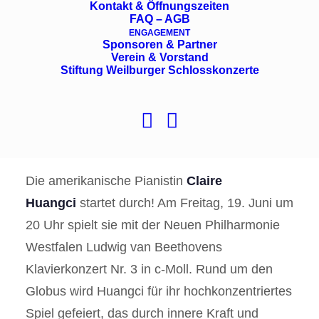
Kontakt & Öffnungszeiten
Liebe Freunde der Weilburger
FAQ – AGB
ENGAGEMENT
Schlosskonzerte,
Sponsoren & Partner
Verein & Vorstand
Stiftung Weilburger Schlosskonzerte
heute möchten wir Ihnen zwei
außergewöhnliche Pianistinnen ans Herz
legen:
Die amerikanische Pianistin
Claire
Huangci
startet durch! Am Freitag, 19. Juni um
20 Uhr spielt sie mit der Neuen Philharmonie
Westfalen Ludwig van Beethovens
Klavierkonzert Nr. 3 in c-Moll. Rund um den
Globus wird Huangci für ihr hochkonzentriertes
Spiel gefeiert, das durch innere Kraft und