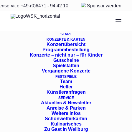
enservice
+49-(0)6471 - 94 42 10
Sponsor
werden
START
KONZERTE & KARTEN
Konzertübersicht
Programmbestellung
Konzerte – nicht nur – für Kinder
Gutscheine
Spielstätten
ZWEI WELTKLASSE-
Vergangene Konzerte
FESTSPIELE
PIANISTINNEN IN
Team
Helfer
WEILBURG
Künstleranfragen
SERVICE
Aktuelles & Newsletter
Anreise & Parken
Weitere Infos
Schönwetterkarten
Kulinarisches
Zu Gast in Weilburg