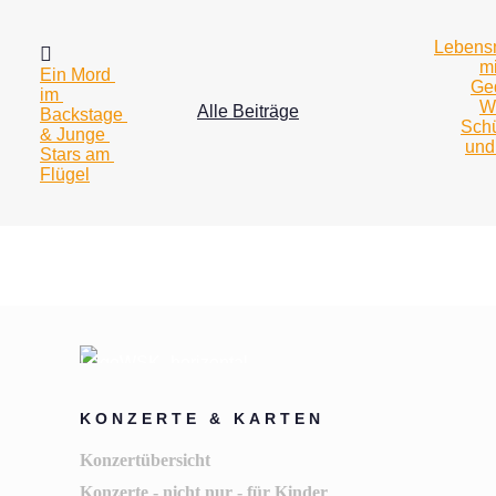
Lebensm
mi
Ein Mord 
Ge
im 
We
Alle Beiträge
Backstage 
Schü
& Junge 
und
Stars am 
Flügel
KONZERTE & KARTEN
Konzertübersicht
Konzerte - nicht nur - für Kinder