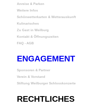
Anreise & Parken
Weitere Infos
Schönwetterkarten & Wetterauskunft
Kulinarisches
Zu Gast in Weilburg
Kontakt & Öffnungszeiten
FAQ - AGB
ENGAGEMENT
Sponsoren & Partner
Verein & Vorstand
Stiftung Weilburger Schlosskonzerte
RECHTLICHES