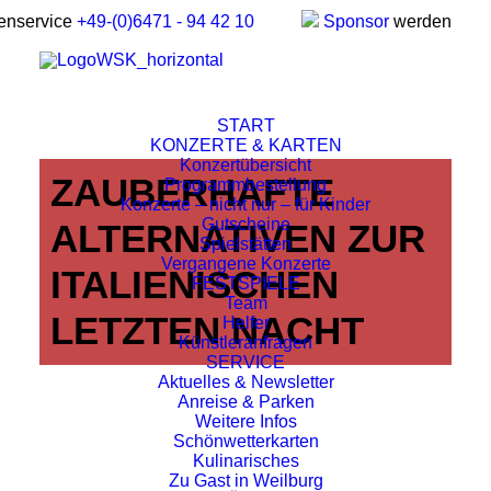
enservice
+49-(0)6471 - 94 42 10
Sponsor
werden
START
KONZERTE & KARTEN
Konzertübersicht
ZAUBERHAFTE
Programmbestellung
Konzerte – nicht nur – für Kinder
Gutscheine
ALTERNATIVEN ZUR
Spielstätten
Vergangene Konzerte
ITALIENISCHEN
FESTSPIELE
Team
LETZTEN NACHT
Helfer
Künstleranfragen
SERVICE
Aktuelles & Newsletter
Anreise & Parken
Weitere Infos
Schönwetterkarten
Kulinarisches
Zu Gast in Weilburg