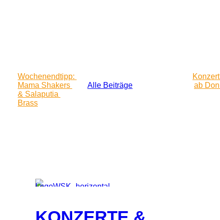
Wochenendtipp: 
Konzerth
Mama Shakers 
Alle Beiträge
ab Don
& Salaputia 
Brass
KONZERTE &