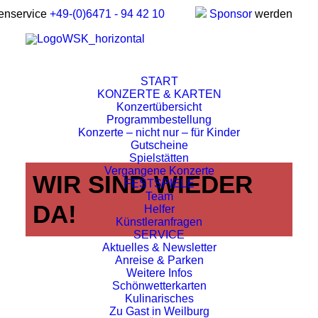
enservice
+49-(0)6471 - 94 42 10
Sponsor
werden
START
KONZERTE & KARTEN
Konzertübersicht
Programmbestellung
Konzerte – nicht nur – für Kinder
Gutscheine
Spielstätten
Vergangene Konzerte
WIR SIND WIEDER
FESTSPIELE
Team
DA!
Helfer
Künstleranfragen
SERVICE
Aktuelles & Newsletter
Anreise & Parken
Weitere Infos
Schönwetterkarten
Kulinarisches
Zu Gast in Weilburg