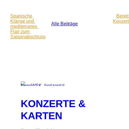
Spanische 
Bereit 
Klänge und 
Konzert
Alle Beiträge
mediterranes 
Flair zum 
Saisonabschluss
KONZERTE &
KARTEN