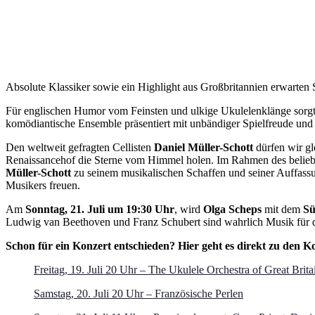
Absolute Klassiker sowie ein Highlight aus Großbritannien erwart
Für englischen Humor vom Feinsten und ulkige Ukulelenklänge sorg
komödiantische Ensemble präsentiert mit unbändiger Spielfreude und fa
Den weltweit gefragten Cellisten
Daniel Müller-Schott
dürfen wir g
Renaissancehof die Sterne vom Himmel holen. Im Rahmen des belieb
Müller-Schott
zu seinem musikalischen Schaffen und seiner Auffassu
Musikers freuen.
Am
Sonntag, 21. Juli um 19:30 Uhr
, wird
Olga Scheps
mit dem
Sü
Ludwig van Beethoven und Franz Schubert sind wahrlich Musik für d
Schon für ein Konzert entschieden? Hier geht es direkt zu den K
Freitag, 19. Juli 20 Uhr – The Ukulele Orchestra of Great Brita
Samstag, 20. Juli 20 Uhr – Französische Perlen