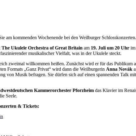
en Sie am kommenden Wochenende bei den Weilburger Schlosskonzerten
t
The Ukulele Orchestra of Great Britain
am
19. Juli um 20 Uhr
im 
szinierender musikalischer Vielfalt, was in der Ukulele steckt.
leich zweimal willkommen heißen. Zunächst wird er für das Publikum
ten Formats „Ganz Privat“ wird dann die Weilburgerin
Anna Novák
ng von Musik befragen. Sie dürfen sich auf einen spannenden Talk mit
dwestdeutschen Kammerorchester Pforzheim
das Klavier im Renai
ie Seele.
onzerten & Tickets:
in