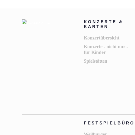
KONZERTE &
KARTEN
Konzertübersicht
Konzerte - nicht nur -
für Kinder
Spielstätten
FESTSPIELBÜRO
Weilburger