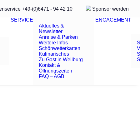
enservice
+49-(0)6471 - 94 42 10
Sponsor
werden
SERVICE
ENGAGEMENT
Aktuelles &
Newsletter
Anreise & Parken
Weitere Infos
S
Schönwetterkarten
V
Kulinarisches
S
Zu Gast in Weilburg
S
Kontakt &
Öffnungszeiten
FAQ – AGB