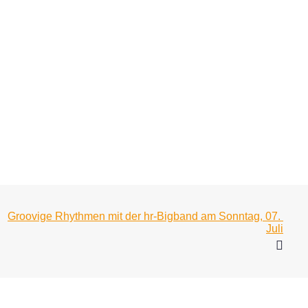
Groovige Rhythmen mit der hr-Bigband am Sonntag, 07. 
Juli